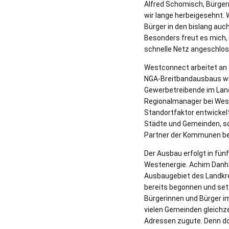
Alfred Schomisch, Bürgerm
wir lange herbeigesehnt. 
Bürger in den bislang au
Besonders freut es mich
schnelle Netz angeschloss
Westconnect arbeitet an e
NGA-Breitbandausbaus we
Gewerbetreibende im Land
Regionalmanager bei West
Standortfaktor entwickel
Städte und Gemeinden, so
Partner der Kommunen be
Der Ausbau erfolgt in fün
Westenergie. Achim Danhau
Ausbaugebiet des Landkre
bereits begonnen und set
Bürgerinnen und Bürger im
vielen Gemeinden gleichz
Adressen zugute. Denn dor