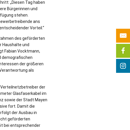
hritt: „Diesen Tag haben
sere Bürgerinnen und
rfügung stehen.
Gewerbetreibende ans
entscheidender Vorteil.“
m Rahmen des geförderten
r Haushalte und
agt Fabian Vocktmann,
nd demografischen
Interessen der größeren
Verantwortung als
Verteilnetzbetreiber der
lometer Glasfaserkabel im
nz sowie der Stadt Mayen
ve fort. Damit die
rfolgt der Ausbau in
icht geförderten
eit bei entsprechender