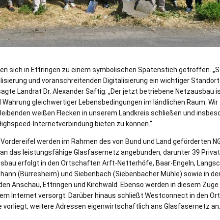
en sich in Ettringen zu einem symbolischen Spatenstich getroffen. „Sc
lisierung und voranschreitenden Digitalisierung ein wichtiger Standort
gte Landrat Dr. Alexander Saftig. „Der jetzt betriebene Netzausbau is
d Wahrung gleichwertiger Lebensbedingungen im ländlichen Raum. Wi
leibenden weißen Flecken in unserem Landkreis schließen und insbes
ighspeed-Internetverbindung bieten zu können.“
 Vordereifel werden im Rahmen des von Bund und Land geförderten 
an das leistungsfähige Glasfasernetz angebunden, darunter 39 Priva
sbau erfolgt in den Ortschaften Arft-Netterhöfe, Baar-Engeln, Langs
ohann (Bürresheim) und Siebenbach (Siebenbacher Mühle) sowie in d
den Anschau, Ettringen und Kirchwald. Ebenso werden in diesem Zuge 
em Internet versorgt. Darüber hinaus schließt Westconnect in den Or
vorliegt, weitere Adressen eigenwirtschaftlich ans Glasfasernetz an