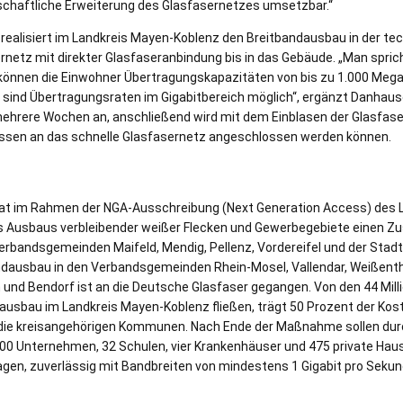
schaftliche Erweiterung des Glasfasernetzes umsetzbar.“
ealisiert im Landkreis Mayen-Koblenz den Breitbandausbau in der t
rnetz mit direkter Glasfaseranbindung bis in das Gebäude. „Man sprich
können die Einwohner Übertragungskapazitäten von bis zu 1.000 Mega
 sind Übertragungsraten im Gigabitbereich möglich“, ergänzt Danhaus
ehrere Wochen an, anschließend wird mit dem Einblasen der Glasfas
essen an das schnelle Glasfasernetz angeschlossen werden können.
t im Rahmen der NGA-Ausschreibung (Next Generation Access) des 
s Ausbaus verbleibender weißer Flecken und Gewerbegebiete einen Zu
erbandsgemeinden Maifeld, Mendig, Pellenz, Vordereifel und der Stadt
ndausbau in den Verbandsgemeinden Rhein-Mosel, Vallendar, Weißenth
und Bendorf ist an die Deutsche Glasfaser gegangen. Von den 44 Millio
sbau im Landkreis Mayen-Koblenz fließen, trägt 50 Prozent der Kost
 die kreisangehörigen Kommunen. Nach Ende der Maßnahme sollen du
00 Unternehmen, 32 Schulen, vier Krankenhäuser und 475 private Hau
agen, zuverlässig mit Bandbreiten von mindestens 1 Gigabit pro Seku