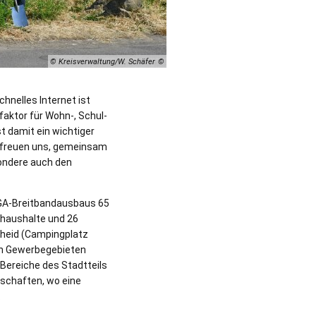
© Kreisverwaltung/W. Schäfer
hnelles Internet ist
faktor für Wohn-, Schul-
t damit ein wichtiger
r freuen uns, gemeinsam
ondere auch den
NGA-Breitbandausbaus 65
thaushalte und 26
cheid (Campingplatz
en Gewerbegebieten
Bereiche des Stadtteils
tschaften, wo eine
.