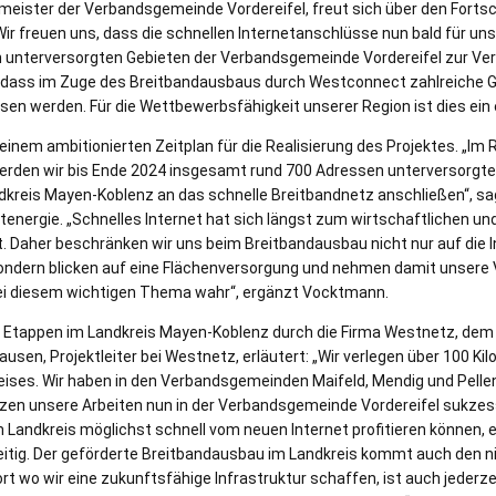
eister der Verbandsgemeinde Vordereifel, freut sich über den Fortsc
Wir freuen uns, dass die schnellen Internetanschlüsse nun bald für un
ch unterversorgten Gebieten der Verbandsgemeinde Vordereifel zur Ve
, dass im Zuge des Breitbandausbaus durch Westconnect zahlreiche 
en werden. Für die Wettbewerbsfähigkeit unserer Region ist dies ein 
inem ambitionierten Zeitplan für die Realisierung des Projektes. „I
rden wir bis Ende 2024 insgesamt rund 700 Adressen unterversorgte
kreis Mayen-Koblenz an das schnelle Breitbandnetz anschließen“, s
energie. „Schnelles Internet hat sich längst zum wirtschaftlichen u
t. Daher beschränken wir uns beim Breitbandausbau nicht nur auf die 
ndern blicken auf eine Flächenversorgung und nehmen damit unsere 
i diesem wichtigen Thema wahr“, ergänzt Vocktmann.
f Etappen im Landkreis Mayen-Koblenz durch die Firma Westnetz, dem 
sen, Projektleiter bei Westnetz, erläutert: „Wir verlegen über 100 Ki
ises. Wir haben in den Verbandsgemeinden Maifeld, Mendig und Pelle
zen unsere Arbeiten nun in der Verbandsgemeinde Vordereifel sukzessi
 Landkreis möglichst schnell vom neuen Internet profitieren können, e
eitig. Der geförderte Breitbandausbau im Landkreis kommt auch den n
t wo wir eine zukunftsfähige Infrastruktur schaffen, ist auch jederz