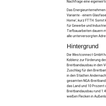
Nachfrage eine eigenwirt
Das Energieunternehmen r
Variante - einem Glasfase
Home‘, kurz FTTH. Somit 
für Gewerbe und Industrie
Tiefbauarbeiten dauern m
alle unterversorgten Adr
Hintergrund
Die Westconnect GmbH ha
Koblenz zur Förderung de
Breitbandausbau in den V
Zuschlag für den Breitba
in den Städten Andernach 
gesamten NGA-Breitbandau
das Land und 10 Prozent
Breitbandausbau rund 1.4
weißen Flecken in Außenl