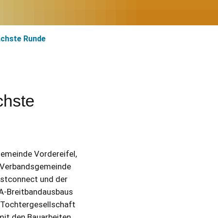
nächste Runde
chste
gemeinde Vordereifel,
r Verbandsgemeinde
estconnect und der
NGA-Breitbandausbaus
 Tochtergesellschaft
mit den Bauarbeiten