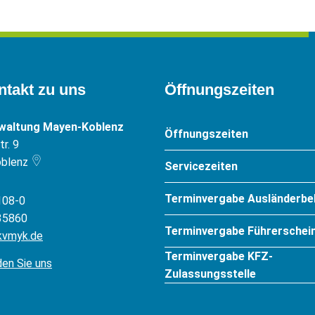
ntakt zu uns
Öffnungszeiten
rwaltung Mayen-Koblenz
Öffnungszeiten
r. 9
blenz
Servicezeiten
Terminvergabe Ausländerbe
108-0
35860
Terminvergabe Führerschein
kvmyk.de
Terminvergabe KFZ-
den Sie uns
Zulassungsstelle