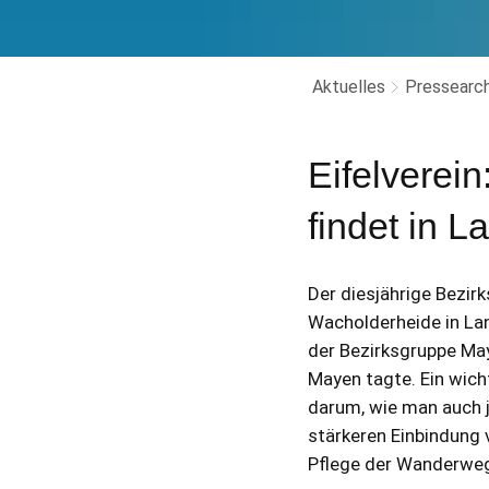
Aktuelles
Pressearch
Eifelverei
findet in L
Der diesjährige Bezir
Wacholderheide in La
der Bezirksgruppe May
Mayen tagte. Ein wic
darum, wie man auch j
stärkeren Einbindung 
Pflege der Wanderweg