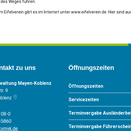
 des Weges führen.
Eifelverein gibt es im Internet unter www.eifelverein.de. Hier sind auc
ntakt zu uns
Öffnungszeiten
rwaltung Mayen-Koblenz
Öffnungszeiten
r. 9
blenz
Servicezeiten
Terminvergabe Ausländerbe
108-0
35860
Terminvergabe Führerschein
kvmyk.de