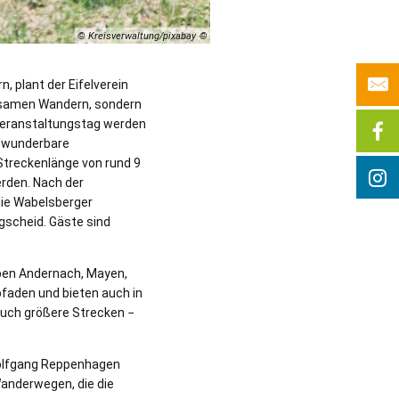
© Kreisverwaltung/pixabay
plant der Eifelverein
insamen Wandern, sondern
 Veranstaltungstag werden
e wunderbare
Streckenlänge von rund 9
rden. Nach der
die Wabelsberger
gscheid. Gäste sind
ppen Andernach, Mayen,
faden und bieten auch in
auch größere Strecken −
Wolfgang Reppenhagen
Wanderwegen, die die