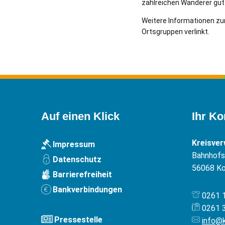
zahlreichen Wanderer gut
Weitere Informationen zum 
Ortsgruppen verlinkt.
Auf einen Klick
Ihr Ko
Kreisve
Impressum
Bahnhofst
Datenschutz
56068
Ko
Barrierefreiheit
Bankverbindungen
0261 
0261 
Pressestelle
info@