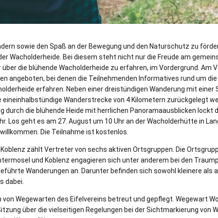
n sowie den Spaß an der Bewegung und den Naturschutz zu fördern, 
der Wacholderheide. Bei diesem steht nicht nur die Freude am geme
r über die blühende Wacholderheide zu erfahren, im Vordergrund. Am
en angeboten, bei denen die Teilnehmenden Informatives rund um di
olderheide erfahren. Neben einer dreistündigen Wanderung mit einer 
e eineinhalbstündige Wanderstrecke von 4 Kilometern zurückgelegt we
g durch die blühende Heide mit herrlichen Panoramaausblicken lockt 
hr. Los geht es am 27. August um 10 Uhr an der Wacholderhütte in Lan
willkommen. Die Teilnahme ist kostenlos.
Koblenz zählt Vertreter von sechs aktiven Ortsgruppen. Die Ortsgru
ntermosel und Koblenz engagieren sich unter anderem bei den Traump
eführte Wanderungen an. Darunter befinden sich sowohl kleinere als 
s dabei.
 von Wegewarten des Eifelvereins betreut und gepflegt. Wegewart 
itzung über die vielseitigen Regelungen bei der Sichtmarkierung von 