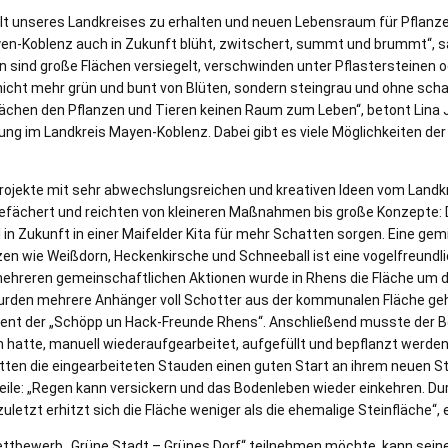
elfalt unseres Landkreises zu erhalten und neuen Lebensraum für Pflanz
yen-Koblenz auch in Zukunft blüht, zwitschert, summt und brummt“, sa
ten sind große Flächen versiegelt, verschwinden unter Pflastersteinen 
nicht mehr grün und bunt von Blüten, sondern steingrau und ohne sch
ächen den Pflanzen und Tieren keinen Raum zum Leben“, betont Lina 
ng im Landkreis Mayen-Koblenz. Dabei gibt es viele Möglichkeiten der
.
ojekte mit sehr abwechslungsreichen und kreativen Ideen vom Landkrei
gefächert und reichten von kleineren Maßnahmen bis große Konzepte: 
in Zukunft in einer Maifelder Kita für mehr Schatten sorgen. Eine ge
en wie Weißdorn, Heckenkirsche und Schneeball ist eine vogelfreundl
ehreren gemeinschaftlichen Aktionen wurde in Rhens die Fläche um di
urden mehrere Anhänger voll Schotter aus der kommunalen Fläche gehol
nt der „Schöpp un Hack-Freunde Rhens“. Anschließend musste der B
en hatte, manuell wiederaufgearbeitet, aufgefüllt und bepflanzt werde
tten die eingearbeiteten Stauden einen guten Start an ihrem neuen St
eile: „Regen kann versickern und das Bodenleben wieder einkehren. Du
uletzt erhitzt sich die Fläche weniger als die ehemalige Steinfläche“, e
ttbewerb „Grüne Stadt – Grünes Dorf“ teilnehmen möchte, kann seine