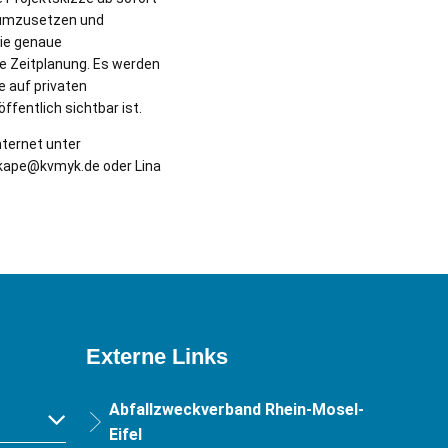
4 umzusetzen und
die genaue
e Zeitplanung. Es werden
 auf privaten
fentlich sichtbar ist.
nternet unter
r.kape@kvmyk.de oder Lina
Externe Links
Abfallzweckverband Rhein-Mosel-
Eifel