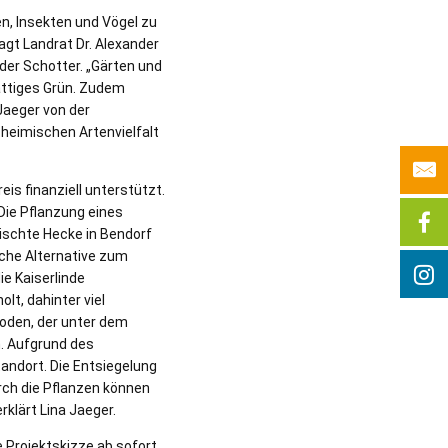
en, Insekten und Vögel zu
gt Landrat Dr. Alexander
oder Schotter. „Gärten und
attiges Grün. Zudem
Jaeger von der
 heimischen Artenvielfalt
s finanziell unterstützt.
Die Pflanzung eines
mischte Hecke in Bendorf
iche Alternative zum
e Kaiserlinde
t, dahinter viel
oden, der unter dem
n. Aufgrund des
andort. Die Entsiegelung
rch die Pflanzen können
rklärt Lina Jaeger.
 Projektskizze ab sofort