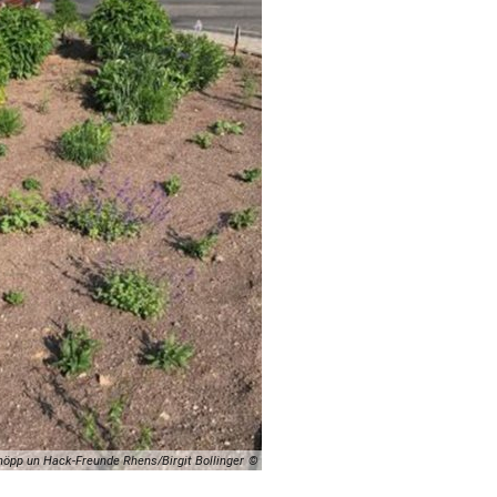
öpp un Hack-Freunde Rhens/Birgit Bollinger