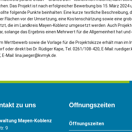
ichen. Das Projekt ist nach erfolgreicher Bewerbung bis 15. März 202
ollte folgende Punkte beinhalten: Eine kurze textliche Beschreibung, 
er Flächen vor der Umsetzung, eine Kostenschätzung sowie eine grob
t, die im Landkreis Mayen-Koblenz umgesetzt werden. Auch Projekte
, solange das Ergebnis einen Mehrwert für die Allgemeinheit hat und öf
 Wettbewerb sowie die Vorlage für die Projektskizze erhält man im I
oder direkt bei Dr. Rüdiger Kape, Tel. 0261/108-420, E-Mail: ruedige
, E-Mail: lina.jaeger@kvmyk.de.
ntakt zu uns
Öffnungszeiten
rwaltung Mayen-Koblenz
Öffnungszeiten
r. 9