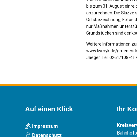
bis zum 31. August einre
abzurechnen. Die Skizze s
Ortsbezeichnung, Fotos d
nur Maßnahmen unterstütz
Grundstücken sind denkbar
Weitere Informationen zum
www.kvmyk.de/gruenesdorf 
Jaeger, Tel. 0261/108-417
Auf einen Klick
Ihr Ko
Kreisve
Impressum
Bahnhofst
Datenschutz