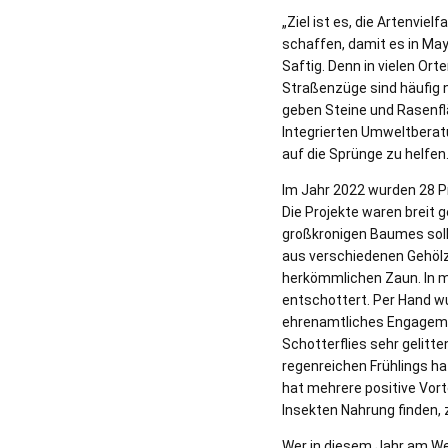
„Ziel ist es, die Artenvi
schaffen, damit es in Ma
Saftig. Denn in vielen Or
Straßenzüge sind häufig 
geben Steine und Rasenfl
Integrierten Umweltberatu
auf die Sprünge zu helfen
Im Jahr 2022 wurden 28 Pr
Die Projekte waren breit 
großkronigen Baumes soll 
aus verschiedenen Gehölz
herkömmlichen Zaun. In m
entschottert. Per Hand w
ehrenamtliches Engageme
Schotterflies sehr gelitt
regenreichen Frühlings ha
hat mehrere positive Vort
Insekten Nahrung finden, z
Wer in diesem Jahr am We