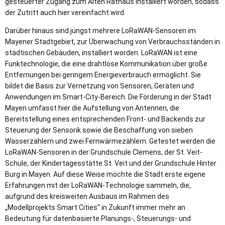
gesteuerter Zugang zum Alten Rathaus installiert worden, sodass
der Zutritt auch hier vereinfacht wird.
Darüber hinaus sind jüngst mehrere LoRaWAN-Sensoren im
Mayener Stadtgebiet, zur Überwachung von Verbrauchsständen in
städtischen Gebäuden, installiert worden. LoRaWAN ist eine
Funktechnologie, die eine drahtlose Kommunikation über große
Entfernungen bei geringem Energieverbrauch ermöglicht. Sie
bildet die Basis zur Vernetzung von Sensoren, Geräten und
Anwendungen im Smart-City-Bereich. Die Förderung in der Stadt
Mayen umfasst hier die Aufstellung von Antennen, die
Bereitstellung eines entsprechenden Front- und Backends zur
Steuerung der Sensorik sowie die Beschaffung von sieben
Wasserzählern und zwei Fernwärmezählern. Getestet werden die
LoRaWAN-Sensoren in der Grundschule Clemens, der St. Veit-
Schule, der Kindertagesstätte St. Veit und der Grundschule Hinter
Burg in Mayen. Auf diese Weise möchte die Stadt erste eigene
Erfahrungen mit der LoRaWAN-Technologie sammeln, die,
aufgrund des kreisweiten Ausbaus im Rahmen des
„Modellprojekts Smart Cities“ in Zukunft immer mehr an
Bedeutung für datenbasierte Planungs-, Steuerungs- und