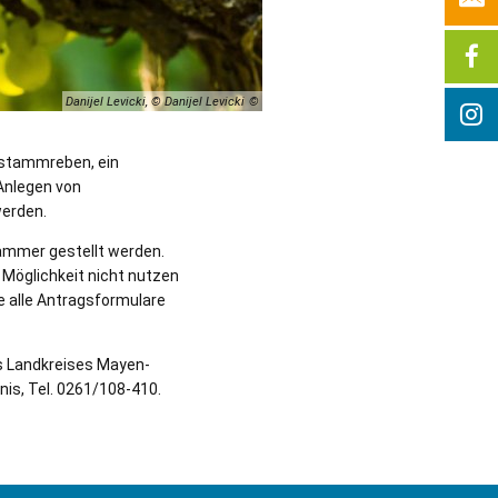
Danijel Levicki, © Danijel Levicki
hstammreben, ein
Anlegen von
werden.
ammer gestellt werden.
e Möglichkeit nicht nutzen
e alle Antragsformulare
s Landkreises Mayen-
is, Tel. 0261/108-410.