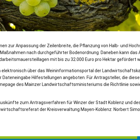
en zur Anpassung der Zeilenbreite, die Pflanzung von Halb- und Hoc
 Maßnahmen nach durchgeführter Bodenordnung. Daneben kann das 
arbeitsmauersteillagen mit bis zu 32.000 Euro pro Hektar gefördert 
h elektronisch über das Weininformationsportal der Landwirtschaftsk
er Dateneingabe Hilfestellungen angeboten. Für Antragsteller, die dies
omepage des Mainzer Landwirtschaftsministeriums die Richtlinie sowi
uskünfte zum Antragsverfahren für Winzer der Stadt Koblenz und de
dwirtschaftsreferat der Kreisverwaltung Mayen-Koblenz: Norbert Simon