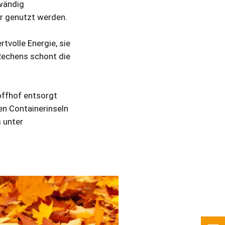
fwändig
r genutzt werden.
volle Energie, sie
 Rechens schont die
offhof entsorgt
en Containerinseln
 unter