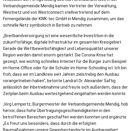
Verbandsgemeinde Mendig kamen Vertreter der Verwaltung,
Westnetz und von Westconnect stellvertretend auf dem
Firmengelände der KWK-tec GmbH in Mendig zusammen, um das
schnelle Netz symbolisch in Betrieb zu nehmen.
„Breitbandversorgung ist eine wesentliche Investition in die
zukunftsfähige, digitale Infrastruktur im gesamten Kreisgebiet.
Gerade die Wettbewerbsfähigkeit und Lebensqualität unserer
Region werden damit enorm gestärkt. Die Corona-Krise hat
gezeigt, wie wichtig schnelles Internet für die Bürger zum Beispiel
im Home-Office oder für die Schüler im Home-Schooling ist. Ich bin
froh, dass wir im Landkreis seit Jahren zielstrebig den Ausbau
vorangetrieben haben“, betonte Landrat Dr. Alexander Saftig
anlässlich der Inbetriebnahme und freute sich außerdem, dass der
Zeitplan beim Ausbau weitestgehend eingehalten werden konnte.
Jörg Lempertz, Bürgermeister der Verbandsgemeinde Mendig, hob
hervor, dass hohe Übertragungsgeschwindigkeiten in den
betroffenen Bereichen geschaffen werden konnten und ergänzte:
„Es freut uns besonders, dass durch die erfolgten
Baumaßnahmen unsere Gewerbestandorte im Ausbaugebiet