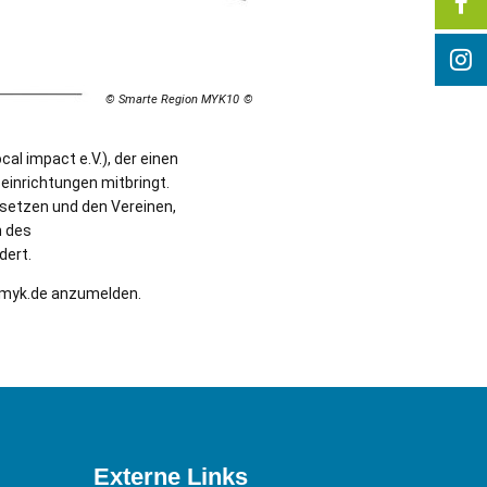
© Smarte Region MYK10
al impact e.V.), der einen
inrichtungen mitbringt.
msetzen und den Vereinen,
n des
dert.
kvmyk.de anzumelden.
Externe Links