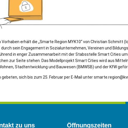
Vorhaben erhält die „Smarte Region MYK10“ von Christian Schmitt (loc
durch sein Engagement in Sozialunternehmen, Vereinen und Bildungse
rführend in enger Zusammenarbeit mit der Stabsstelle Smart Cities u
ichen zur Seite stehen. Das Modellprojekt Smart Cities wird aus Mittel
Wohnen, Stadtentwicklung und Bauwesen (BMWSB) und der KfW geför
en gebeten, sich bis zum 25. Februar per E-Mail unter smarte.region@
ntakt zu uns
Öffnungszeiten