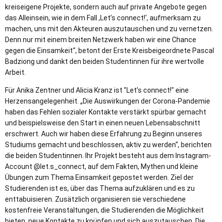
kreiseigene Projekte, sondern auch auf private Angebote gegen
das Alleinsein, wie in dem Fall ,Let’s connect!‘, aufmerksam zu
machen, uns mit den Akteuren auszutauschen und zu vernetzen.
Denn nur mit einem breiten Netzwerk haben wir eine Chance
gegen die Einsamkeit“, betont der Erste Kreisbeigeordnete Pascal
Badziong und dankt den beiden Studentinnen für ihre wertvolle
Arbeit.
Für Anika Zentner und Alicia Kranz ist "Let’s connect!" eine
Herzensangelegenheit. „Die Auswirkungen der Corona-Pandemie
haben das Fehlen sozialer Kontakte verstärkt spürbar gemacht
und beispielsweise den Start in einen neuen Lebensabschnitt
erschwert. Auch wir haben diese Erfahrung zu Beginn unseres
Studiums gemacht und beschlossen, aktiv zu werden“, berichten
die beiden Studentinnen. Ihr Projekt besteht aus dem Instagram-
Account @let.s_connect, auf dem Fakten, Mythen und kleine
Übungen zum Thema Einsamkeit gepostet werden. Ziel der
Studierenden ist es, über das Thema aufzuklären und es zu
enttabuisieren. Zusätzlich organisieren sie verschiedene
kostenfreie Veranstaltungen, die Studierenden die Möglichkeit
bieten, neue Kontakte zu knüpfen und sich auszutauschen. Die