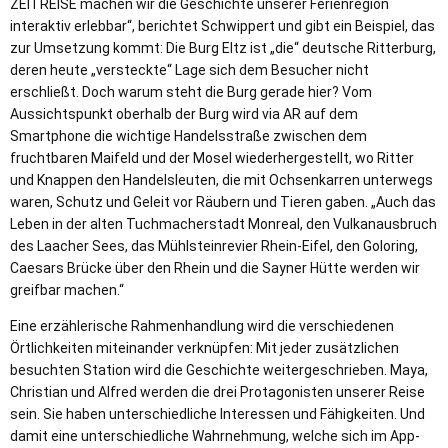
ZEITREISE machen wir die Geschichte unserer Ferienregion
interaktiv erlebbar“, berichtet Schwippert und gibt ein Beispiel, das
zur Umsetzung kommt: Die Burg Eltz ist „die“ deutsche Ritterburg,
deren heute „versteckte“ Lage sich dem Besucher nicht
erschließt. Doch warum steht die Burg gerade hier? Vom
Aussichtspunkt oberhalb der Burg wird via AR auf dem
Smartphone die wichtige Handelsstraße zwischen dem
fruchtbaren Maifeld und der Mosel wiederhergestellt, wo Ritter
und Knappen den Handelsleuten, die mit Ochsenkarren unterwegs
waren, Schutz und Geleit vor Räubern und Tieren gaben. „Auch das
Leben in der alten Tuchmacherstadt Monreal, den Vulkanausbruch
des Laacher Sees, das Mühlsteinrevier Rhein-Eifel, den Goloring,
Caesars Brücke über den Rhein und die Sayner Hütte werden wir
greifbar machen.“
Eine erzählerische Rahmenhandlung wird die verschiedenen
Örtlichkeiten miteinander verknüpfen: Mit jeder zusätzlichen
besuchten Station wird die Geschichte weitergeschrieben. Maya,
Christian und Alfred werden die drei Protagonisten unserer Reise
sein. Sie haben unterschiedliche Interessen und Fähigkeiten. Und
damit eine unterschiedliche Wahrnehmung, welche sich im App-