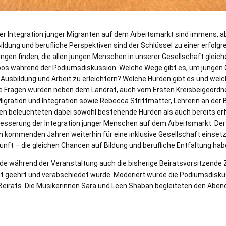
er Integration junger Migranten auf dem Arbeitsmarkt sind immens, a
ildung und berufliche Perspektiven sind der Schlüssel zu einer erfolgre
n finden, die allen jungen Menschen in unserer Gesellschaft gleich
os während der Podiumsdiskussion. Welche Wege gibt es, um jungen 
Ausbildung und Arbeit zu erleichtern? Welche Hürden gibt es und wel
re Fragen wurden neben dem Landrat, auch vom Ersten Kreisbeigeordn
Migration und Integration sowie Rebecca Strittmatter, Lehrerin an der
den beleuchteten dabei sowohl bestehende Hürden als auch bereits erf
sserung der Integration junger Menschen auf dem Arbeitsmarkt. Der B
den kommenden Jahren weiterhin für eine inklusive Gesellschaft einsetz
unft – die gleichen Chancen auf Bildung und berufliche Entfaltung hab
e während der Veranstaltung auch die bisherige Beiratsvorsitzende Z
rat geehrt und verabschiedet wurde. Moderiert wurde die Podiumsdiskus
 Beirats. Die Musikerinnen Sara und Leen Shaban begleiteten den Aben