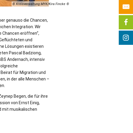
© Kreisverwaltung MYK/Kira Fincke
ber genauso die Chancen,
ichen Integration. Wir
e Chancen eröffnen“,
Geflüchteten und
che Lösungen existieren
eten Pascal Badziong,
 BBS Andernach, intensiv
olgreiche
eirat für Migration und
en, in der alle Menschen –
en.
eynep Begen, die für ihre
sion von Ernst Einig,
d mit musikalischen