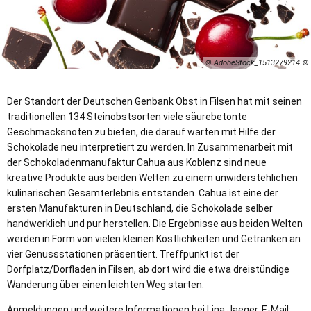
© AdobeStock_1513279214
Der Standort der Deutschen Genbank Obst in Filsen hat mit seinen
traditionellen 134 Steinobstsorten viele säurebetonte
Geschmacksnoten zu bieten, die darauf warten mit Hilfe der
Schokolade neu interpretiert zu werden. In Zusammenarbeit mit
der Schokoladenmanufaktur Cahua aus Koblenz sind neue
kreative Produkte aus beiden Welten zu einem unwiderstehlichen
kulinarischen Gesamterlebnis entstanden. Cahua ist eine der
ersten Manufakturen in Deutschland, die Schokolade selber
handwerklich und pur herstellen. Die Ergebnisse aus beiden Welten
werden in Form von vielen kleinen Köstlichkeiten und Getränken an
vier Genussstationen präsentiert. Treffpunkt ist der
Dorfplatz/Dorfladen in Filsen, ab dort wird die etwa dreistündige
Wanderung über einen leichten Weg starten.
Anmeldungen und weitere Informationen bei Lina Jaeger, E-Mail: