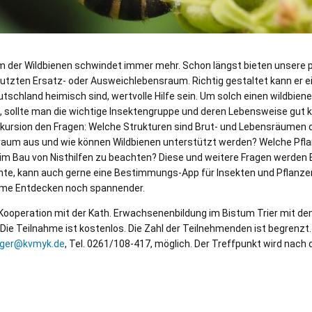
m der Wildbienen schwindet immer mehr. Schon längst bieten unsere p
utzten Ersatz- oder Ausweichlebensraum. Richtig gestaltet kann er e
eutschland heimisch sind, wertvolle Hilfe sein. Um solch einen wildbien
 sollte man die wichtige Insektengruppe und deren Lebensweise gut 
kursion den Fragen: Welche Strukturen sind Brut- und Lebensräumen d
um aus und wie können Wildbienen unterstützt werden? Welche Pflanz
im Bau von Nisthilfen zu beachten? Diese und weitere Fragen werden 
chte, kann auch gerne eine Bestimmungs-App für Insekten und Pflanze
me Entdecken noch spannender.
n Kooperation mit der Kath. Erwachsenenbildung im Bistum Trier mi
Die Teilnahme ist kostenlos. Die Zahl der Teilnehmenden ist begrenzt
aeger@kvmyk.de
, Tel. 0261/108-417, möglich. Der Treffpunkt wird nac