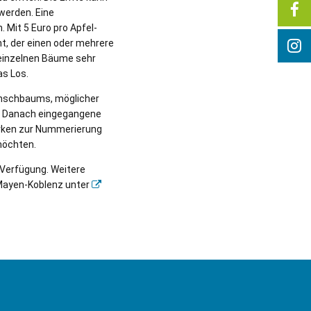
werden. Eine
. Mit 5 Euro pro Apfel-
t, der einen oder mehrere
 einzelnen Bäume sehr
as Los.
unschbaums, möglicher
 Danach eingegangene
arken zur Nummerierung
möchten.
Verfügung. Weitere
 Mayen-Koblenz unter