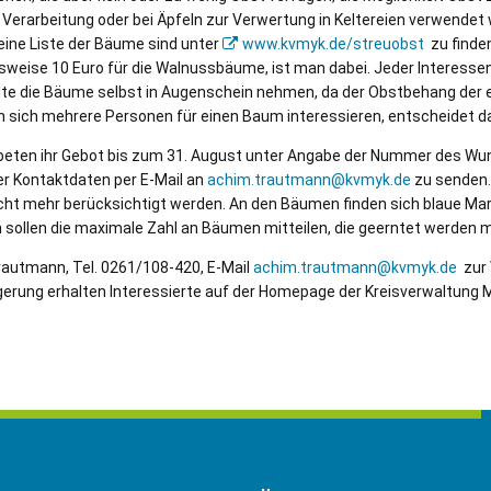
 Verarbeitung oder bei Äpfeln zur Verwertung in Keltereien verwendet 
ine Liste der Bäume sind unter
www.kvmyk.de/streuobst
zu finden
weise 10 Euro für die Walnussbäume, ist man dabei. Jeder Interessen
ollte die Bäume selbst in Augenschein nehmen, da der Obstbehang der
ten sich mehrere Personen für einen Baum interessieren, entscheidet d
beten ihr Gebot bis zum 31. August unter Angabe der Nummer des W
er Kontaktdaten per E-Mail an
achim.trautmann@kvmyk.de
zu senden.
cht mehr berücksichtigt werden. An den Bäumen finden sich blaue M
 sollen die maximale Zahl an Bäumen mitteilen, die geerntet werden 
rautmann, Tel. 0261/108-420, E-Mail
achim.trautmann@kvmyk.de
zur 
gerung erhalten Interessierte auf der Homepage der Kreisverwaltung