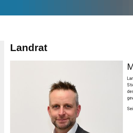
Landrat
M
geladen
La
St
de
ge
Se
geladen