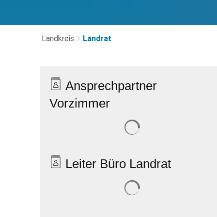
Landkreis
Landrat
Landrat
Ansprechpartner
Vorzimmer
Suchergebnisse werden 
Leiter Büro Landrat
Suchergebnisse werden 