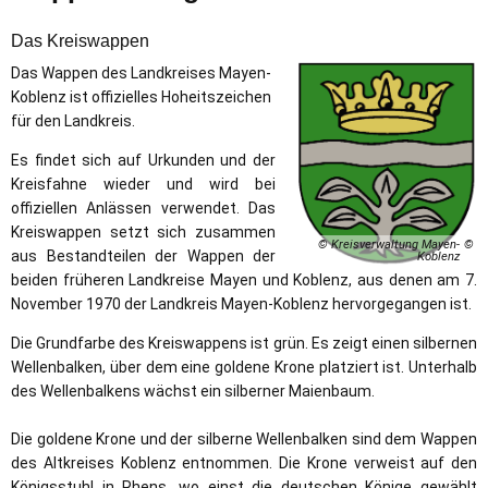
&
Das Kreiswappen
Logo
Das Wappen des Landkreises Mayen-
Koblenz ist offizielles Hoheitszeichen
für den Landkreis.
Es findet sich auf Urkunden und der
Kreisfahne wieder und wird bei
offiziellen Anlässen verwendet. Das
Kreiswappen setzt sich zusammen
© Kreisverwaltung Mayen-
aus Bestandteilen der Wappen der
Koblenz
beiden früheren Landkreise Mayen und Koblenz, aus denen am 7.
November 1970 der Landkreis Mayen-Koblenz hervorgegangen ist.
Die Grundfarbe des Kreiswappens ist grün. Es zeigt einen silbernen
Wellenbalken, über dem eine goldene Krone platziert ist. Unterhalb
des Wellenbalkens wächst ein silberner Maienbaum.
Die goldene Krone und der silberne Wellenbalken sind dem Wappen
des Altkreises Koblenz entnommen. Die Krone verweist auf den
Königsstuhl in Rhens, wo einst die deutschen Könige gewählt