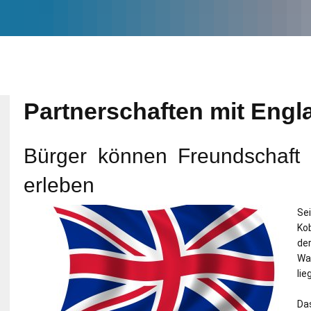
Partnerschaften mit Engl
geladen
Bürger können Freundschaft 
erleben
Se
Ko
de
Wa
li
Da