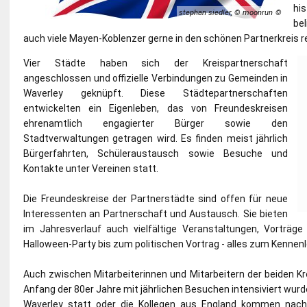
hi
stephan siedler, © moonrun
be
auch viele Mayen-Koblenzer gerne in den schönen Partnerkreis r
Vier Städte haben sich der Kreispartnerschaft
angeschlossen und offizielle Verbindungen zu Gemeinden in
Waverley geknüpft. Diese Städtepartnerschaften
entwickelten ein Eigenleben, das von Freundeskreisen
ehrenamtlich engagierter Bürger sowie den
Stadtverwaltungen getragen wird. Es finden meist jährlich
Bürgerfahrten, Schüleraustausch sowie Besuche und
Kontakte unter Vereinen statt.
Die Freundeskreise der Partnerstädte sind offen für neue
Interessenten an Partnerschaft und Austausch. Sie bieten
im Jahresverlauf auch vielfältige Veranstaltungen, Vorträ
Halloween-Party bis zum politischen Vortrag - alles zum Kennenle
Auch zwischen Mitarbeiterinnen und Mitarbeitern der beiden Kre
Anfang der 80er Jahre mit jährlichen Besuchen intensiviert wurd
Waverley statt oder die Kollegen aus England kommen nach 