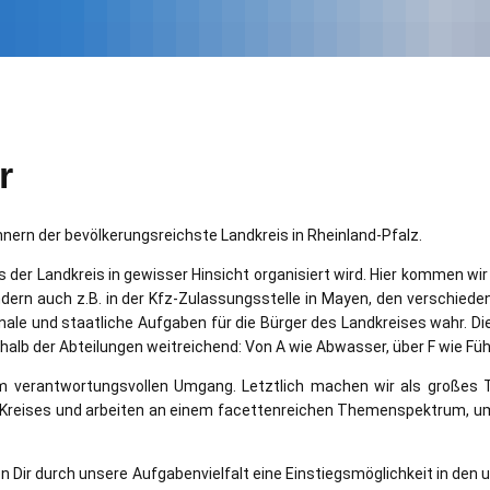
r
nern der bevölkerungsreichste Landkreis in Rheinland-Pfalz.
s der Landkreis in gewisser Hinsicht organisiert wird. Hier kommen wir
sondern auch z.B. in der Kfz-Zulassungsstelle in Mayen, den verschi
nale und staatliche Aufgaben für die Bürger des Landkreises wahr. Die
erhalb der Abteilungen weitreichend: Von A wie Abwasser, über F wie Fü
nem verantwortungsvollen Umgang. Letztlich machen wir als große
 Kreises und arbeiten an einem facettenreichen Themenspektrum, um
Dir durch unsere Aufgabenvielfalt eine Einstiegsmöglichkeit in den 