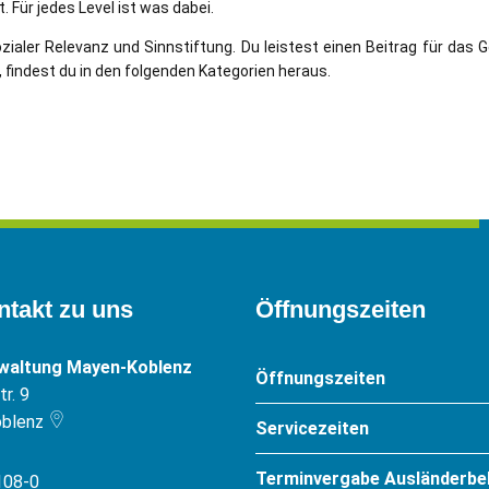
. Für jedes Level ist was dabei.
t sozialer Relevanz und Sinnstiftung. Du leistest einen Beitrag für d
indest du in den folgenden Kategorien heraus.
ntakt zu uns
Öffnungszeiten
rwaltung Mayen-Koblenz
Öffnungszeiten
r. 9
blenz
Servicezeiten
Terminvergabe Ausländerbe
108-0