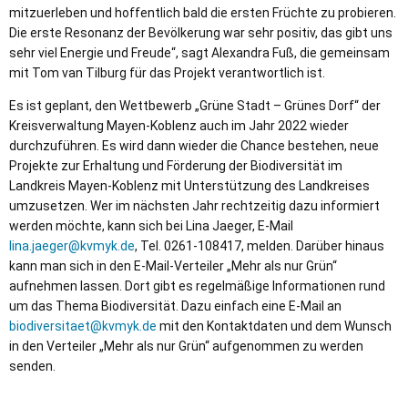
mitzuerleben und hoffentlich bald die ersten Früchte zu probieren.
Die erste Resonanz der Bevölkerung war sehr positiv, das gibt uns
sehr viel Energie und Freude“, sagt Alexandra Fuß, die gemeinsam
mit Tom van Tilburg für das Projekt verantwortlich ist.
Es ist geplant, den Wettbewerb „Grüne Stadt – Grünes Dorf“ der
Kreisverwaltung Mayen-Koblenz auch im Jahr 2022 wieder
durchzuführen. Es wird dann wieder die Chance bestehen, neue
Projekte zur Erhaltung und Förderung der Biodiversität im
Landkreis Mayen-Koblenz mit Unterstützung des Landkreises
umzusetzen. Wer im nächsten Jahr rechtzeitig dazu informiert
werden möchte, kann sich bei Lina Jaeger, E-Mail
lina.jaeger@kvmyk.de
, Tel. 0261-108417, melden. Darüber hinaus
kann man sich in den E-Mail-Verteiler „Mehr als nur Grün“
aufnehmen lassen. Dort gibt es regelmäßige Informationen rund
um das Thema Biodiversität. Dazu einfach eine E-Mail an
biodiversitaet@kvmyk.de
mit den Kontaktdaten und dem Wunsch
in den Verteiler „Mehr als nur Grün“ aufgenommen zu werden
senden.