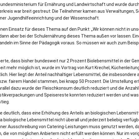
ndesministerium für Ernährung und Landwirtschaft und wurde durch
rkreis war breit gestreut: Die Teilnehmer kamen aus Verwaltungen, S
ner Jugendhilfeeinrichtung und der Wissenschaft.
einen Einsatz für dieses Thema auf den Punkt: „Wir können nicht in un
 dann aber bei der Schulernährung dieses Thema außen vor lassen. Ein
Handeln im Sinne der Pädagogik voraus. So müssen wir auch zum Beisp
uterte, dass bisher bundesweit nur 2 Prozent Biolebensmittel in der 
it mehr möglich ist, wurde im Vortrag von Kurt Krechel, Küchenleitun
ich. Hier liegt der Anteil nachhaltiger Lebensmittel, die insbesondere 
bzw. fairem Handel stammen, bei knapp 50 Prozent. Die Umstellung er
rallel dazu wurde der Fleischkonsum deutlich reduziert und die Anzah
stikverpackungen und Speisereste konnten reduziert werden und was b
tieg.
e deutlich, dass eine Erhöhung des Anteils an biologischen Lebensmitte
a biologische Lebensmittel nicht überall und jederzeit beliebig verfügb
iner Ausschreibung von Catering-Leistungen muss genutzt werden, da
 die von möglichen Anbietern nicht erfüllt werden können. Nur im vori