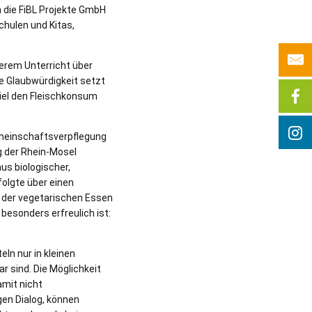
 die FiBL Projekte GmbH
chulen und Kitas,
serem Unterricht über
e Glaubwürdigkeit setzt
iel den Fleischkonsum
Gemeinschaftsverpflegung
g der Rhein-Mosel
aus biologischer,
folgte über einen
l der vegetarischen Essen
esonders erfreulich ist:
ln nur in kleinen
ar sind. Die Möglichkeit
mit nicht
gen Dialog, können