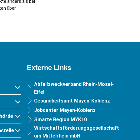
te anders als bei
ten über
Externe Links
Abfallzweckverband Rhein-Mosel-
Eifel
Gesundheitsamt Mayen-Koblenz
Jobcenter Mayen-Koblenz
hörde
Smarte Region MYK10
Wirtschaftsförderungsgesellschaft
stelle
am Mittelrhein mbH