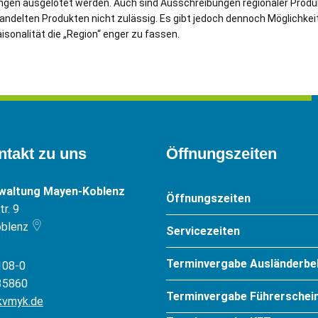
en ausgelotet werden. Auch sind Ausschreibungen regionaler Produk
handelten Produkten nicht zulässig. Es gibt jedoch dennoch Möglichkei
sonalität die „Region“ enger zu fassen.
ntakt zu uns
Öffnungszeiten
rwaltung Mayen-Koblenz
Öffnungszeiten
r. 9
blenz
Servicezeiten
Terminvergabe Ausländerbe
108-0
35860
Terminvergabe Führerschein
kvmyk.de