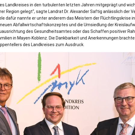
es Landkreises in den turbulenten letzten Jahren mitgeprägt und wich
er Region gelegt“, sagte Landrat Dr. Alexander Saftig anlässlich der 
piele dafür nannte er unter anderem das Meistern der Flüchtlingskrise 
neuen Abfallwirtschaftskonzeptes und die Umsiedlung der Kreislaufwi
uausrichtung des Gesundheitsamtes oder das Schaffen positiver Ra
amilien in Mayen-Koblenz. Die Dankbarkeit und Anerkennungen brachte 
appentellers des Landkreises zum Ausdruck.