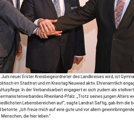
. Juni neuer Erster Kreisbeigeordneter des Landkreises wird, ist Gymna
itisch im Stadtrat und im Kreistag Neuwied aktiv. Ehrenamtlich engag
lturpflege. In der Verbandsarbeit engagiert er sich zudem als stellver
rmanistenverbandes Rheinland-Pfalz. „Trotz seines jungen Alters wei
iedlichsten Lebensbereichen auf“, sagte Landrat Saftig, gab ihm die
d betonte: „Ich freue mich auf eine gute und vor allem gewinnbringen
 Menschen, die hier leben.“