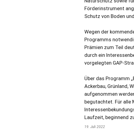
Naturschutz sowie für
Förderinstrument ange
Schutz von Boden und
Wegen der kommenden
Programms notwendig
Prämien zum Teil deut
durch ein Interessen
vorgelegten GAP-Stra
Über das Programm „E
Ackerbau, Grünland, W
aufgenommen werden 
begutachtet. Für alle
Interessenbekundungs
Laufzeit, beginnend z
19. Juli 2022