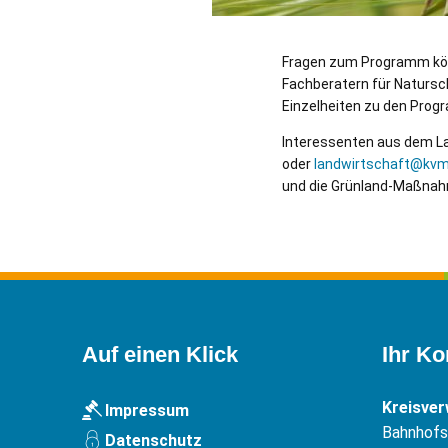
Fragen zum Programm könn
Fachberatern für Natursc
Einzelheiten zu den Progr
Interessenten aus dem La
oder
landwirtschaft@kvm
und die Grünland-Maßnah
Auf einen Klick
Ihr Ko
Kreisve
Impressum
Bahnhofst
Datenschutz