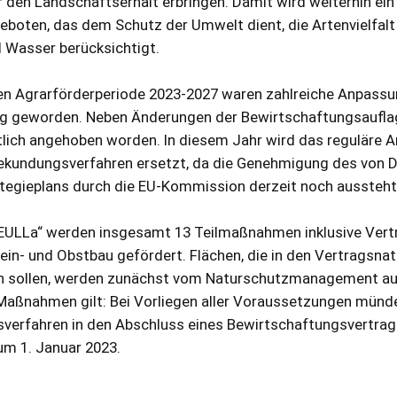
 den Landschaftserhalt erbringen. Damit wird weiterhin ein 
boten, das dem Schutz der Umwelt dient, die Artenvielfalt
 Wasser berücksichtigt.
 Agrarförderperiode 2023-2027 waren zahlreiche Anpassu
 geworden. Neben Änderungen der Bewirtschaftungsauflag
lich angehoben worden. In diesem Jahr wird das reguläre 
bekundungsverfahren ersetzt, da die Genehmigung des von 
tegieplans durch die EU-Kommission derzeit noch aussteht
ULLa“ werden insgesamt 13 Teilmaßnahmen inklusive Vert
ein- und Obstbau gefördert. Flächen, die in den Vertragsna
sollen, werden zunächst vom Naturschutzmanagement auf 
 Maßnahmen gilt: Bei Vorliegen aller Voraussetzungen münd
verfahren in den Abschluss eines Bewirtschaftungsvertrage
um 1. Januar 2023.