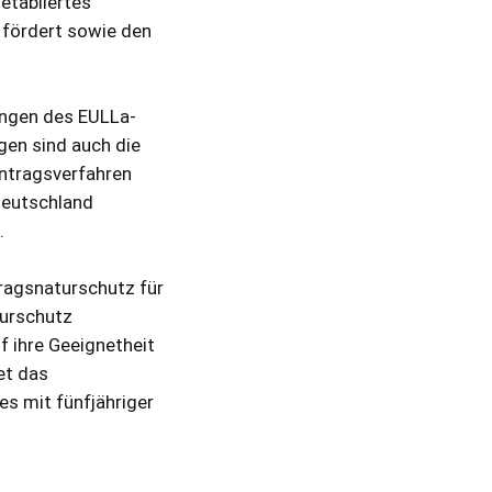
etabliertes
 fördert sowie den
ngen des EULLa-
en sind auch die
Antragsverfahren
Deutschland
.
ragsnaturschutz für
turschutz
ihre Geeignetheit
et das
s mit fünfjähriger