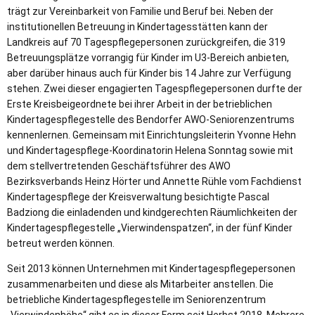
trägt zur Vereinbarkeit von Familie und Beruf bei. Neben der
institutionellen Betreuung in Kindertagesstätten kann der
Landkreis auf 70 Tagespflegepersonen zurückgreifen, die 319
Betreuungsplätze vorrangig für Kinder im U3-Bereich anbieten,
aber darüber hinaus auch für Kinder bis 14 Jahre zur Verfügung
stehen. Zwei dieser engagierten Tagespflegepersonen durfte der
Erste Kreisbeigeordnete bei ihrer Arbeit in der betrieblichen
Kindertagespflegestelle des Bendorfer AWO-Seniorenzentrums
kennenlernen. Gemeinsam mit Einrichtungsleiterin Yvonne Hehn
und Kindertagespflege-Koordinatorin Helena Sonntag sowie mit
dem stellvertretenden Geschäftsführer des AWO
Bezirksverbands Heinz Hörter und Annette Rühle vom Fachdienst
Kindertagespflege der Kreisverwaltung besichtigte Pascal
Badziong die einladenden und kindgerechten Räumlichkeiten der
Kindertagespflegestelle „Vierwindenspatzen“, in der fünf Kinder
betreut werden können.
Seit 2013 können Unternehmen mit Kindertagespflegepersonen
zusammenarbeiten und diese als Mitarbeiter anstellen. Die
betriebliche Kindertagespflegestelle im Seniorenzentrum
„Vierwindenhöhe“ gibt es in dieser Form seit Herbst 2018. Mehrere