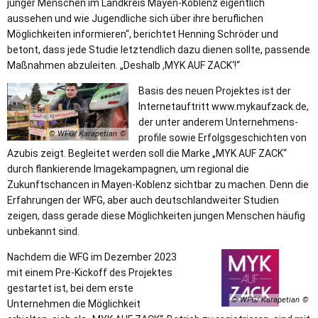
junger Menschen im Landkreis Mayen-Koblenz eigentlich
aussehen und wie Jugendliche sich über ihre beruflichen
Möglichkeiten informieren“, berichtet Henning Schröder und
betont, dass jede Studie letztendlich dazu dienen sollte, passende
Maßnahmen abzuleiten. „Deshalb ,MYK AUF ZACK‘!“
Basis des neuen Projektes ist der
Internetauftritt www.mykaufzack.de,
der unter anderem Unternehmens-
© WFG/ Karapetian
profile sowie Erfolgsgeschichten von
Azubis zeigt. Begleitet werden soll die Marke „MYK AUF ZACK“
durch flankierende Imagekampagnen, um regional die
Zukunftschancen in Mayen-Koblenz sichtbar zu machen. Denn die
Erfahrungen der WFG, aber auch deutschlandweiter Studien
zeigen, dass gerade diese Möglichkeiten jungen Menschen häufig
unbekannt sind.
Nachdem die WFG im Dezember 2023
mit einem Pre-Kickoff des Projektes
gestartet ist, bei dem erste
© WFG/ Karapetian
Unternehmen die Möglichkeit