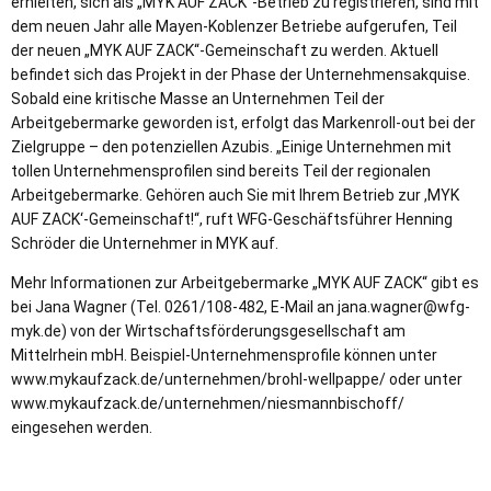
erhielten, sich als „MYK AUF ZACK“-Betrieb zu registrieren, sind mit
dem neuen Jahr alle Mayen-Koblenzer Betriebe aufgerufen, Teil
der neuen „MYK AUF ZACK“-Gemeinschaft zu werden. Aktuell
befindet sich das Projekt in der Phase der Unternehmensakquise.
Sobald eine kritische Masse an Unternehmen Teil der
Arbeitgebermarke geworden ist, erfolgt das Markenroll-out bei der
Zielgruppe – den potenziellen Azubis. „Einige Unternehmen mit
tollen Unternehmensprofilen sind bereits Teil der regionalen
Arbeitgebermarke. Gehören auch Sie mit Ihrem Betrieb zur ,MYK
AUF ZACK‘-Gemeinschaft!“, ruft WFG-Geschäftsführer Henning
Schröder die Unternehmer in MYK auf.
Mehr Informationen zur Arbeitgebermarke „MYK AUF ZACK“ gibt es
bei Jana Wagner (Tel. 0261/108-482, E-Mail an jana.wagner@wfg-
myk.de) von der Wirtschaftsförderungsgesellschaft am
Mittelrhein mbH. Beispiel-Unternehmensprofile können unter
www.mykaufzack.de/unternehmen/brohl-wellpappe/ oder unter
www.mykaufzack.de/unternehmen/niesmannbischoff/
eingesehen werden.