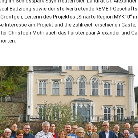
ung im Schlosspark Sayn freuten sich Landrat Dr. Alexander 
scal Badziong sowie der stellvertretende REMET-Geschäfts
 Gröntgen, Leiterin des Projektes „Smarte Region MYK10“ i
e Interesse am Projekt und die zahlreich erschienen Gäste
ter Christoph Mohr auch das Fürstenpaar Alexander und Gab
hörten.