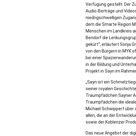
Verfügung gestellt. Der Zu
Audio-Beiträge und Videos
niedrigschwelligen Zugang
dem die Smarte Region MY
Menschen im Landkreis auf
Bendorf die Lenkungsgru
gekürt“, erläutert Sonja G
von den Bürgern in MYK of
bei einer Spazierwanderu
in der Bildung und Unterha
Projekt in Sayn im Rahmen
„Sayn ist ein Schmelztie
seiner royalen Geschicht
Traumpfädchen Sayner Aus
Traumpfädchen die ideale 
Michael Schwippert über 
allen, die an der Entwick
sowie der Koblenzer Pro
Das neue Angebot der dig