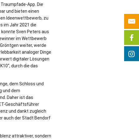
te Traumpfade-App. Die
bar und bieten einen
 den Ideenwettbewerb, zu
 im Jahr 2021 die
s konnte Sven Peters aus
Gewinner im Wettbewerb
o Gröntgen weiter, werde
rlebbarkeit analoger Dinge
rwert digitaler Lösungen
YK10“, durch die das
linge, dem Schloss und
ig und dem
d. Daher ist das
EMET-Geschäftsführer
lenz und dankt zugleich
er auch der Stadt Bendorf
lenz attraktiver, sondern