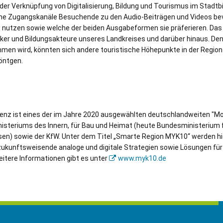
 der Verknüpfung von Digitalisierung, Bildung und Tourismus im Stadtbi
lche Zugangskanäle Besuchende zu den Audio-Beiträgen und Videos bev
 nutzen sowie welche der beiden Ausgabeformen sie präferieren. Das 
tiker und Bildungsakteure unseres Landkreises und darüber hinaus. De
men wird, könnten sich andere touristische Höhepunkte in der Region 
öntgen.
enz ist eines der im Jahre 2020 ausgewählten deutschlandweiten "Mod
steriums des Innern, für Bau und Heimat (heute Bundesministerium 
n) sowie der KfW. Unter dem Titel „Smarte Region MYK10“ werden hier
zukunftsweisende analoge und digitale Strategien sowie Lösungen für
eitere Informationen gibt es unter
www.myk10.de