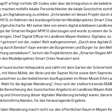
griff erfolgt mittels QR-Codes oder über die Integration in die belieb
 machen mithilfe lokaler Persönlichkeiten die lokale Geschichte sicht
, um Digitalisierung zu erleben. „Entstanden ist dieses Projekt durch
K10, im Rahmen des bundesgeförderten Modellprojektes Smart Cities
gerufen hatte. Mit seiner Idee von einem digital erlebbaren Landkrei
ppe der Smarten Region MYK10 überzeugen und wurde zu einem der 
röntgen, Chief Digital Officer im Landkreis Mayen-Koblenz. Digitales, s
t getrennt von der ,realen‘ Welt wahrgenommen. „Durch eine digitale E
ng durch Bendorf-Sayn werden die Bürgerinnen und Bürger für den Meh
ltung sensibilisiert“, betont die Projektleiterin der „Smarten Region M
 des Modellprojektes Smart Cities finanziert wird.
gel touristischer Höhepunkte und zählt mit dem Garten der Schmetter
e, mit Heins Mühle, der Abtei und der Sayner Hütte sowie dem Saynste
sichten zu den beliebtesten Ausflugszielen im Rhein-Mosel-Eifel-Lan
Wahl für die digitale Wanderung“, freut sich der stellvertretende R
die Bereicherung des touristischen Angebots im Landkreis Mayen-Kob
lung und Umsetzung dieser digitalen Wanderung beteiligt waren, darunt
duktionsfirma Nandoo, für das herausragende Ergebnis.
italen Wanderung macht nicht nur den öffentlichen Raum in Mayen-Kob