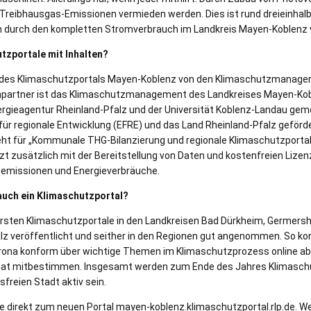
 Treibhausgas-Emissionen vermieden werden. Dies ist rund dreieinhalb
 durch den kompletten Stromverbrauch im Landkreis Mayen-Koblenz 
utzportale mit Inhalten?
en des Klimaschutzportals Mayen-Koblenz von den Klimaschutzmanag
hpartner ist das Klimaschutzmanagement des Landkreises Mayen-Kobl
ergieagentur Rheinland-Pfalz und der Universität Koblenz-Landau ge
ür regionale Entwicklung (EFRE) und das Land Rheinland-Pfalz geför
ht für „Kommunale THG-Bilanzierung und regionale Klimaschutzportale 
t zusätzlich mit der Bereitstellung von Daten und kostenfreien Lizenz
semissionen und Energieverbräuche.
uch ein Klimaschutzportal?
ersten Klimaschutzportale in den Landkreisen Bad Dürkheim, Germers
lz veröffentlicht und seither in den Regionen gut angenommen. So kon
orona konform über wichtige Themen im Klimaschutzprozess online a
mat mitbestimmen. Insgesamt werden zum Ende des Jahres Klimaschut
sfreien Stadt aktiv sein.
rte direkt zum neuen Portal mayen-koblenz.klimaschutzportal.rlp.de. W