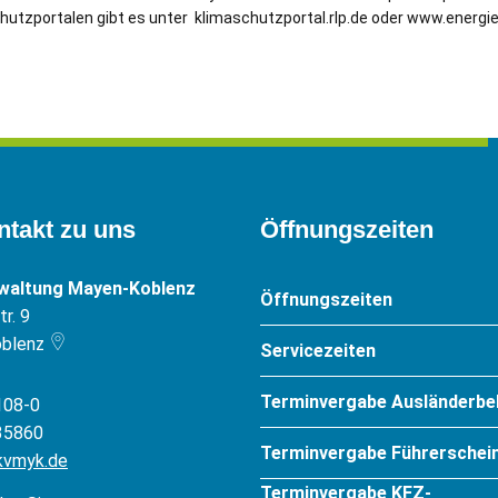
hutzportalen gibt es unter klimaschutzportal.rlp.de oder www.energi
ntakt zu uns
Öffnungszeiten
rwaltung Mayen-Koblenz
Öffnungszeiten
r. 9
blenz
Servicezeiten
Terminvergabe Ausländerbe
108-0
35860
Terminvergabe Führerschein
kvmyk.de
Terminvergabe KFZ-