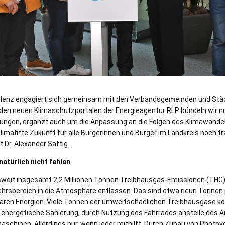
lenz engagiert sich gemeinsam mit den Verbandsgemeinden und Städt
 den neuen Klimaschutzportalen der Energieagentur RLP bündeln wir nu
ngen, ergänzt auch um die Anpassung an die Folgen des Klimawande
klimafitte Zukunft für alle Bürgerinnen und Bürger im Landkreis noch 
t Dr. Alexander Saftig.
atürlich nicht fehlen
sweit insgesamt 2,2 Millionen Tonnen Treibhausgas-Emissionen (THG) 
hrsbereich in die Atmosphäre entlassen. Das sind etwa neun Tonnen p
aren Energien. Viele Tonnen der umweltschädlichen Treibhausgase k
e energetische Sanierung, durch Nutzung des Fahrrades anstelle des A
schinen. Allerdings nur, wenn jeder mithilft. Durch Zubau von Photov