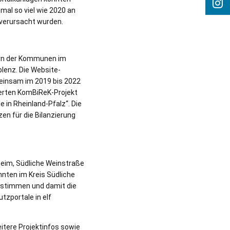
mal so viel wie 2020 an
verursacht wurden.
ern der Kommunen im
enz. Die Website-
meinsam im 2019 bis 2022
derten KomBiReK-Projekt
in Rheinland-Pfalz“. Die
en für die Bilanzierung
heim, Südliche Weinstraße
nten im Kreis Südliche
bstimmen und damit die
zportale in elf
eitere Projektinfos sowie