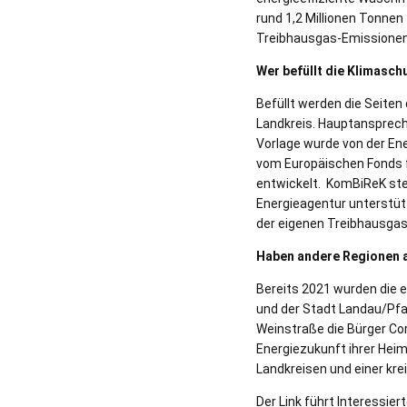
rund 1,2 Millionen Tonnen
Treibhausgas-Emissionen
Wer befüllt die Klimasch
Befüllt werden die Seit
Landkreis. Hauptansprec
Vorlage wurde von der En
vom Europäischen Fonds f
entwickelt. KomBiReK ste
Energieagentur unterstütz
der eigenen Treibhausga
Haben andere Regionen a
Bereits 2021 wurden die 
und der Stadt Landau/Pfa
Weinstraße die Bürger C
Energiezukunft ihrer Hei
Landkreisen und einer krei
Der Link führt Interessie