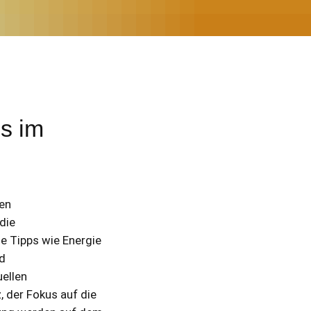
ls im
en
die
e Tipps wie Energie
d
ellen
 der Fokus auf die