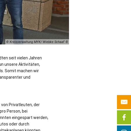
© Kreisverwaltung MYK/ Wiebke Schaaf
en seit vielen Jahren
n unsere Aktivitäten,
ls. Somit machen wir
transparenter und
von Privatleuten, der
ro Person, bei
önnten eingespart werden,
utos oder durch
oltaikanlagen könnten