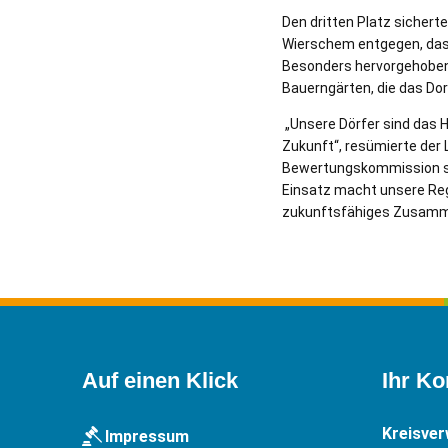
Den dritten Platz sicher
Wierschem entgegen, das
Besonders hervorgehoben 
Bauerngärten, die das Do
„Unsere Dörfer sind das 
Zukunft“, resümierte der 
Bewertungskommission sowi
Einsatz macht unsere Regi
zukunftsfähiges Zusamm
Auf einen Klick
Ihr Ko
Kreisve
Impressum