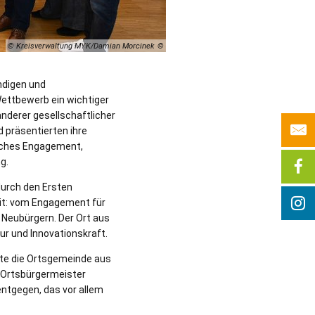
© Kreisverwaltung MYK/Damian Morcinek
ndigen und
Wettbewerb ein wichtiger
nderer gesellschaftlicher
 präsentierten ihre
liches Engagement,
g.
durch den Ersten
eit: vom Engagement für
Neubürgern. Der Ort aus
ur und Innovationskraft.
gte die Ortsgemeinde aus
. Ortsbürgermeister
ntgegen, das vor allem