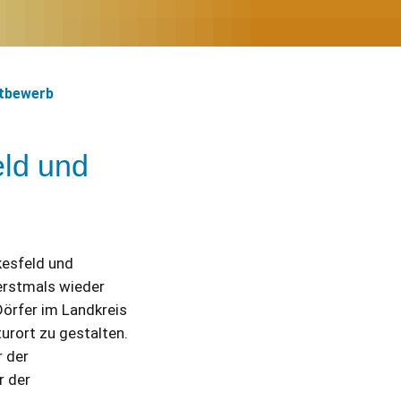
ttbewerb
eld und
kesfeld und
erstmals wieder
örfer im Landkreis
urort zu gestalten.
r der
r der