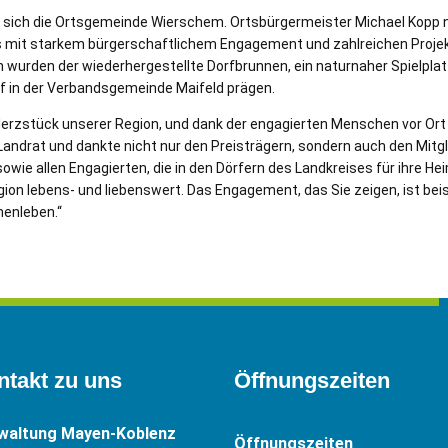
te sich die Ortsgemeinde Wierschem. Ortsbürgermeister Michael Kopp 
 mit starkem bürgerschaftlichem Engagement und zahlreichen Proje
wurden der wiederhergestellte Dorfbrunnen, ein naturnaher Spielpla
rf in der Verbandsgemeinde Maifeld prägen.
Herzstück unserer Region, und dank der engagierten Menschen vor Ort 
Landrat und dankte nicht nur den Preisträgern, sondern auch den Mitgl
e allen Engagierten, die in den Dörfern des Landkreises für ihre Heima
on lebens- und liebenswert. Das Engagement, das Sie zeigen, ist beisp
enleben.“
ntakt zu uns
Öffnungszeiten
rwaltung Mayen-Koblenz
Öffnungszeiten