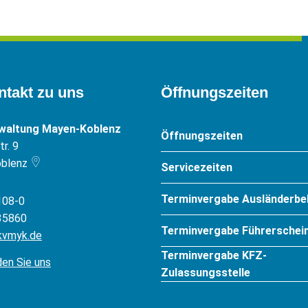
ntakt zu uns
Öffnungszeiten
rwaltung Mayen-Koblenz
Öffnungszeiten
r. 9
blenz
Servicezeiten
Terminvergabe Ausländerbe
108-0
35860
Terminvergabe Führerschein
kvmyk.de
Terminvergabe KFZ-
den Sie uns
Zulassungsstelle