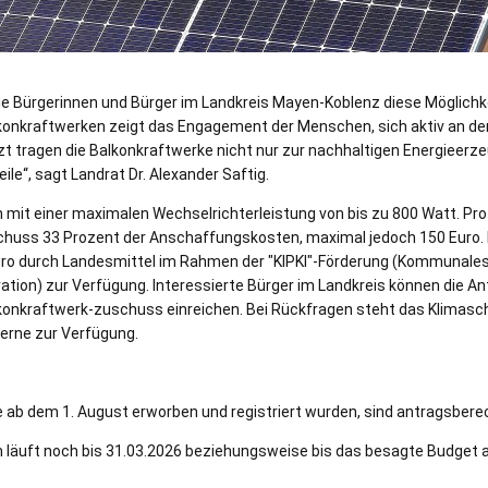
die Bürgerinnen und Bürger im Landkreis Mayen-Koblenz diese Möglichke
onkraftwerken zeigt das Engagement der Menschen, sich aktiv an der
tzt tragen die Balkonkraftwerke nicht nur zur nachhaltigen Energieerz
ile“, sagt Landrat Dr. Alexander Saftig.
 mit einer maximalen Wechselrichterleistung von bis zu 800 Watt. Pr
chuss 33 Prozent der Anschaffungskosten, maximal jedoch 150 Euro.
uro durch Landesmittel im Rahmen der "KIPKI"-Förderung (Kommunale
ation) zur Verfügung. Interessierte Bürger im Landkreis können die A
konkraftwerk-zuschuss einreichen. Bei Rückfragen steht das Klima
erne zur Verfügung.
e ab dem 1. August erworben und registriert wurden, sind antragsberec
äuft noch bis 31.03.2026 beziehungsweise bis das besagte Budget a