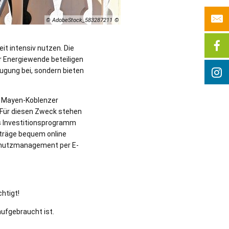
© AdobeStock_583287211
it intensiv nutzen. Die
 Energiewende beteiligen
eugung bei, sondern bieten
o Mayen-Koblenzer
 Für diesen Zweck stehen
s Investitionsprogramm
nträge bequem online
schutzmanagement per E-
htigt!
ufgebraucht ist.