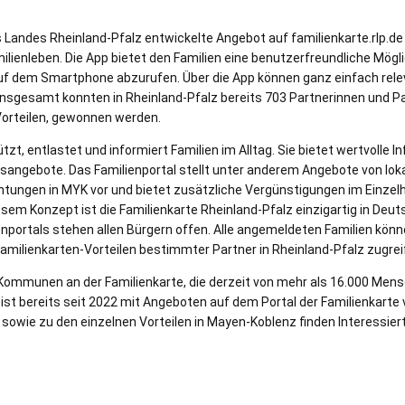
s Landes Rheinland-Pfalz entwickelte Angebot auf familienkarte.rlp.de 
ilienleben. Die App bietet den Familien eine benutzerfreundliche Mögli
uf dem Smartphone abzurufen. Über die App können ganz einfach re
Insgesamt konnten in Rheinland-Pfalz bereits 703 Partnerinnen und Pa
Vorteilen, gewonnen werden.
tzt, entlastet und informiert Familien im Alltag. Sie bietet wertvolle 
sangebote. Das Familienportal stellt unter anderem Angebote von lok
chtungen in MYK vor und bietet zusätzliche Vergünstigungen im Einzel
esem Konzept ist die Familienkarte Rheinland-Pfalz einzigartig in Deut
nportals stehen allen Bürgern offen. Alle angemeldeten Familien könne
amilienkarten-Vorteilen bestimmter Partner in Rheinland-Pfalz zugrei
8 Kommunen an der Familienkarte, die derzeit von mehr als 16.000 Men
st bereits seit 2022 mit Angeboten auf dem Portal der Familienkarte 
 sowie zu den einzelnen Vorteilen in Mayen-Koblenz finden Interessier