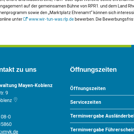
r Engagement auf der gemeinsamen Bühne von RPR1. und dem Land Rhe
hnenprogramm sowie den „Marktplatz Ehrenamt“ können sich interessi
online unter
www.wir-tun-was.rlp.de
bewerben. Die Bewerbungsfrist
ntakt zu uns
Öffnungszeiten
rwaltung Mayen-Koblenz
Öffnungszeiten
r. 9
blenz
Servicezeiten
Terminvergabe Ausländerbe
108-0
35860
Terminvergabe Führerschein
kvmyk.de