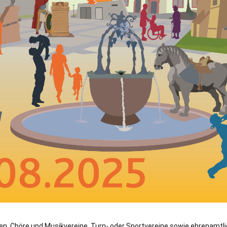
, Chöre und Musikvereine, Turn- oder Sportvereine sowie ehrenamtli