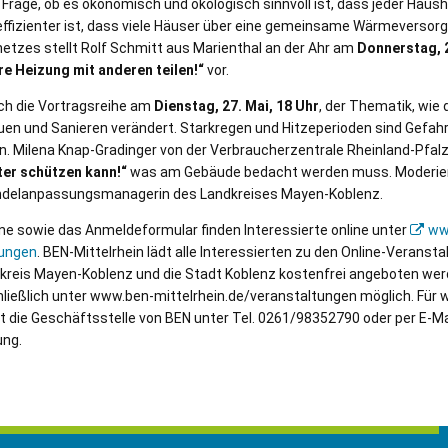
e Frage, ob es ökonomisch und ökologisch sinnvoll ist, dass jeder Haus
 effizienter ist, dass viele Häuser über eine gemeinsame Wärmeversor
etzes stellt Rolf Schmitt aus Marienthal an der Ahr am
Donnerstag, 2
re Heizung mit anderen teilen!“
vor.
ch die Vortragsreihe am
Dienstag, 27. Mai, 18 Uhr
, der Thematik, wie 
en und Sanieren verändert. Starkregen und Hitzeperioden sind Gefahr
 Milena Knap-Gradinger von der Verbraucherzentrale Rheinland-Pfalz
ter schützen kann!“
was am Gebäude bedacht werden muss. Moderiert
andelanpassungsmanagerin des Landkreises Mayen-Koblenz.
ine sowie das Anmeldeformular finden Interessierte online unter
ww
tungen
. BEN-Mittelrhein lädt alle Interessierten zu den Online-Veransta
kreis Mayen-Koblenz und die Stadt Koblenz kostenfrei angeboten wer
ießlich unter www.ben-mittelrhein.de/veranstaltungen möglich. Für w
t die Geschäftsstelle von BEN unter Tel. 0261/98352790 oder per E-M
ung.