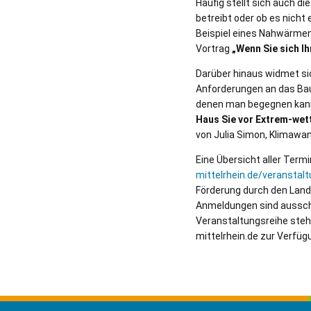
Häufig stellt sich auch di
betreibt oder ob es nicht
Beispiel eines Nahwärmen
Vortrag
„Wenn Sie sich Ih
Darüber hinaus widmet si
Anforderungen an das Bau
denen man begegnen kann.
Haus Sie vor Extrem-wet
von Julia Simon, Klimaw
Eine Übersicht aller Term
mittelrhein.de/veranstal
Förderung durch den Land
Anmeldungen sind ausschl
Veranstaltungsreihe steh
mittelrhein.de zur Verfüg