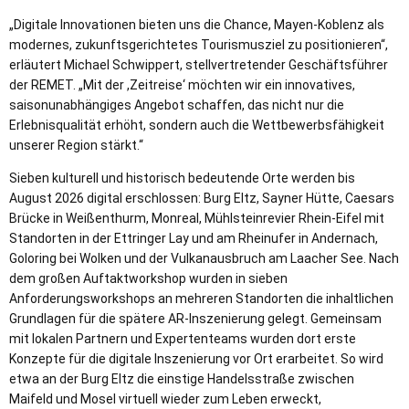
„Digitale Innovationen bieten uns die Chance, Mayen-Koblenz als
modernes, zukunftsgerichtetes Tourismusziel zu positionieren“,
erläutert Michael Schwippert, stellvertretender Geschäftsführer
der REMET. „Mit der ,Zeitreise‘ möchten wir ein innovatives,
saisonunabhängiges Angebot schaffen, das nicht nur die
Erlebnisqualität erhöht, sondern auch die Wettbewerbsfähigkeit
unserer Region stärkt.“
Sieben kulturell und historisch bedeutende Orte werden bis
August 2026 digital erschlossen: Burg Eltz, Sayner Hütte, Caesars
Brücke in Weißenthurm, Monreal, Mühlsteinrevier Rhein-Eifel mit
Standorten in der Ettringer Lay und am Rheinufer in Andernach,
Goloring bei Wolken und der Vulkanausbruch am Laacher See. Nach
dem großen Auftaktworkshop wurden in sieben
Anforderungsworkshops an mehreren Standorten die inhaltlichen
Grundlagen für die spätere AR-Inszenierung gelegt. Gemeinsam
mit lokalen Partnern und Expertenteams wurden dort erste
Konzepte für die digitale Inszenierung vor Ort erarbeitet. So wird
etwa an der Burg Eltz die einstige Handelsstraße zwischen
Maifeld und Mosel virtuell wieder zum Leben erweckt,