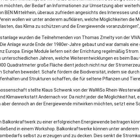
n möchten, der Bedarf an Informationen zur Umsetzung aber weiterhin
n BEN Mittelrhein, überaus zufrieden angesichts des Interesses und 
erein wollen wir unter anderem aufklären, welche Möglichkeiten die 
lasten, das Klima zu schützen und die Energiewende voranzubringen“, e
estanlage wurden die Teilnehmenden von Thomas Zmelty von der VIVA 
 Die Anlage wurde Ende der 1980er-Jahre gebaut und war damals eine d
nz Europa. Einige Module liefern seit der Errichtung regelmäßig Strom
 unterschiedlichen Jahren, welche Weiterentwicklungen es beim Bau
.000 Quadratmeter große Fläche dient jedoch nicht nur der Stromerze
n Schafen beweidet. Schafe fördern die Biodiversität, indem sie durch 
fenhalten und Strukturen schaffen, die für seltene Pflanzen und Tiere 
genossenschaft stellte Klaus Schwenk von der WaWiSo Rhein-Westerwa
 Klimawerkstatt Andernach vor. Da nicht jeder die Möglichkeit hat, e
n aber dennoch an der Energiewende mitwirken möchten, setzt eine 
m Balkonkraftwerk zu einer erfolgreichen Energiewende beitragen kön
ließend in einem Workshop. Balkonkraftwerke können unter anderem
trombedarfs selbst zu erzeugen und zu decken. Dies senkt die Stromko