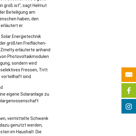
 groß ist“, sagt Helmut
der Beteiligung am
Menschen haben, den
rläutert er.
Solar Energietechnik
er größten Freiflächen-
. Zmelty erläuterte anhand
 von Photovoltaikmodulen
ugung, sondern wird
selektives Fressen, Tritt
vorteilhaft sind.
ld
ine eigene Solaranlage zu
Solargenossenschaft
nen, vermittelte Schwenk
 dazu genutzt werden,
sten im Haushalt. Die