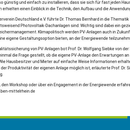
o günstig und einfach zu installieren, dass sie sich für fast jeden Ha
 erhielten einen Einblick in die Technik, den Aufbau und die Anwendun
rverein Deutschland e.V. führte Dr. Thomas Bernhard in die Thematik ei
tsweisend Photovoltaik-Dachanlagen sind. Wichtig sind dabei ein gezi
peichermanagement. Klimapolitisch werden PV-Anlagen auch in Zukunft
eine eigene Gestaltungsoption bieten, an der Energiewende teilzunehm
Qualitätssicherung von PV-Anlagen bot Prof. Dr. Wolfgang Siebke von de
einmal die Frage gestellt, ob die eigene PV-Anlage den Erwartungen an 
Wie Hausbesitzer und Mieter auf einfache Weise Informationen erhalt
der Produktivität der eigenen Anlage möglich ist, erläuterte Prof. Dr.
g.
, den Workshop oder über ein Engagement in der Energiewende erfahre
ben-mittelrhein.de