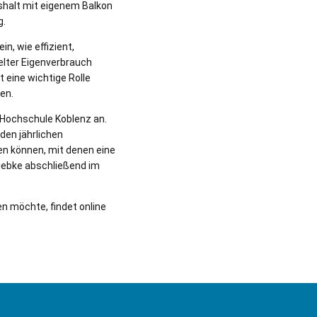
ushalt mit eigenem Balkon
g.
n, wie effizient,
elter Eigenverbrauch
 eine wichtige Rolle
en.
r Hochschule Koblenz an.
den jährlichen
en können, mit denen eine
 Siebke abschließend im
n möchte, findet online