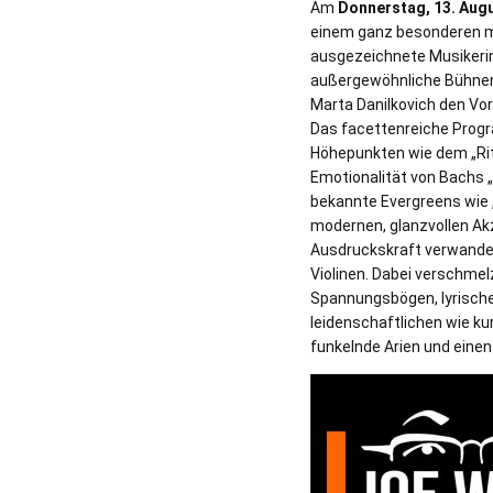
Am
Donnerstag, 13. Augu
einem ganz besonderen mus
ausgezeichnete Musikerinn
außergewöhnliche Bühnenpr
Marta Danilkovich den Vor
Das facettenreiche Prog
Höhepunkten wie dem „Ritt
Emotionalität von Bachs „
bekannte Evergreens wie 
modernen, glanzvollen Akz
Ausdruckskraft verwandel
Violinen. Dabei verschme
Spannungsbögen, lyrisch
leidenschaftlichen wie ku
funkelnde Arien und eine