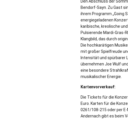
Den Abschluss der Somme
Bendorf-Sayn. Zu Gast sin
ihrem Programm „Going Sou
energiegeladenen Konzert
karibische, kreolische un
Pulsierende Mardi-Gras-R
Klangbild, das durch orig
Die hochkarätigen Musike
mit großer Spielfreude u
Intensität und spürbarer 
übernehmen Joe Wulf und
eine besondere Strahlkraf
musikalischer Energie.
Kartenvorverkauf:
Die Tickets für die Konze
Euro. Karten für die Konz
0261/108-215 oder per E-M
Andernach gibt es beim 