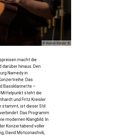
© Romin Katzer
spreisen macht die
 darüber hinaus. Den
Burg Namedy in
Konzertreihe. Das
d Bassklarinette –
Mittelpunkt steht die
hardt und Fritz Kreisler
 stammt, ist dieser Stil
n verbindet. Das Programm
ie modernen Klangbild. In
der Konzertabend voller
ig, David Motsonashvili,