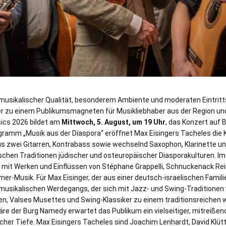
usikalischer Qualität, besonderem Ambiente und moderaten Eintritt
r zu einem Publikumsmagneten für Musikliebhaber aus der Region und
ics 2026 bildet am
Mittwoch, 5. August, um 19 Uhr
, das Konzert auf 
gramm „Musik aus der Diaspora“ eröffnet Max Eisingers Tacheles die 
 zwei Gitarren, Kontrabass sowie wechselnd Saxophon, Klarinette un
chen Traditionen jüdischer und osteuropäischer Diasporakulturen. Im 
t mit Werken und Einflüssen von Stéphane Grappelli, Schnuckenack Rein
er-Musik. Für Max Eisinger, der aus einer deutsch-israelischen Familie
s musikalischen Werdegangs, der sich mit Jazz- und Swing-Traditione
n, Valses Musettes und Swing-Klassiker zu einem traditionsreichen w
e der Burg Namedy erwartet das Publikum ein vielseitiger, mitreißen
cher Tiefe. Max Eisingers Tacheles sind Joachim Lenhardt, David Klütt