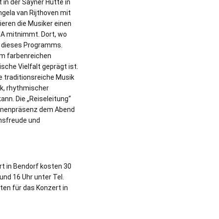
t in der Sayner Hütte in
gela van Rijthoven mit
ieren die Musiker einen
SA mitnimmt. Dort, wo
el dieses Programms.
em farbenreichen
sche Vielfalt geprägt ist.
 traditionsreiche Musik
k, rhythmischer
ann. Die „Reiseleitung“
ühnenpräsenz dem Abend
ensfreude und
rt in Bendorf kosten 30
und 16 Uhr unter Tel.
ten für das Konzert in