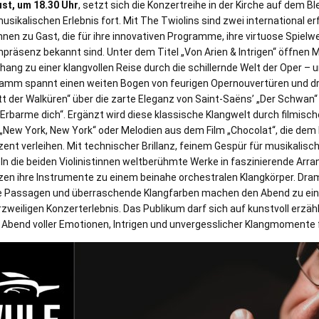
st, um 18.30 Uhr
, setzt sich die Konzertreihe in der Kirche auf dem Bl
ikalischen Erlebnis fort. Mit The Twiolins sind zwei international erf
en zu Gast, die für ihre innovativen Programme, ihre virtuose Spielwe
äsenz bekannt sind. Unter dem Titel „Von Arien & Intrigen“ öffnen M
hang zu einer klangvollen Reise durch die schillernde Welt der Oper – 
ramm spannt einen weiten Bogen von feurigen Opernouvertüren und 
 der Walküren“ über die zarte Eleganz von Saint-Saëns’ „Der Schwan“ b
Erbarme dich“. Ergänzt wird diese klassische Klangwelt durch filmisc
„New York, New York“ oder Melodien aus dem Film „Chocolat“, die dem
ent verleihen. Mit technischer Brillanz, feinem Gespür für musikalis
n die beiden Violinistinnen weltberühmte Werke in faszinierende Arr
lzen ihre Instrumente zu einem beinahe orchestralen Klangkörper. Dr
e Passagen und überraschende Klangfarben machen den Abend zu e
rzweiligen Konzerterlebnis. Das Publikum darf sich auf kunstvoll erzäh
n Abend voller Emotionen, Intrigen und unvergesslicher Klangmomente