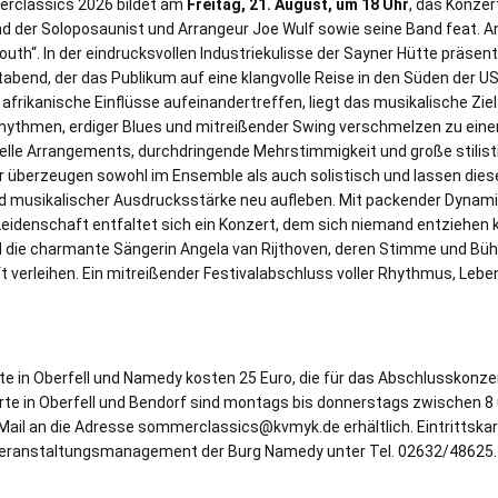
rclassics 2026 bildet am
Freitag, 21. August, um 18 Uhr
, das Konzer
d der Soloposaunist und Arrangeur Joe Wulf sowie seine Band feat. An
th“. In der eindrucksvollen Industriekulisse der Sayner Hütte präsent
abend, der das Publikum auf eine klangvolle Reise in den Süden der U
d afrikanische Einflüsse aufeinandertreffen, liegt das musikalische Zi
hythmen, erdiger Blues und mitreißender Swing verschmelzen zu ein
inelle Arrangements, durchdringende Mehrstimmigkeit und große stilisti
r überzeugen sowohl im Ensemble als auch solistisch und lassen diese
nd musikalischer Ausdrucksstärke neu aufleben. Mit packender Dynami
Leidenschaft entfaltet sich ein Konzert, dem sich niemand entziehen k
 die charmante Sängerin Angela van Rijthoven, deren Stimme und B
t verleihen. Ein mitreißender Festivalabschluss voller Rhythmus, Leb
rte in Oberfell und Namedy kosten 25 Euro, die für das Abschlusskonze
erte in Oberfell und Bendorf sind montags bis donnerstags zwischen 8 
ail an die Adresse sommerclassics@kvmyk.de erhältlich. Eintrittskar
Veranstaltungsmanagement der Burg Namedy unter Tel. 02632/48625.