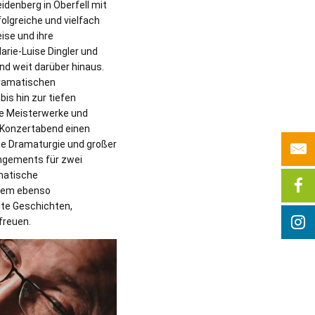
eidenberg in Oberfell mit
olgreiche und vielfach
ise und ihre
arie-Luise Dingler und
und weit darüber hinaus.
dramatischen
is hin zur tiefen
he Meisterwerke und
 Konzertabend einen
che Dramaturgie und großer
angements für zwei
amatische
inem ebenso
lte Geschichten,
 freuen.