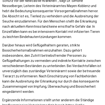
Schutz vor der Newcastle-Krankheit“, sagt Dr. Simone
Nesselberger, Leiterin des Veterinäramtes Mayen-Koblenz und
hebt die Bedeutung konsequenter Vorsorgemaßnahmen hervor.
Die Absicht ist es, Tierleid zu verhindern und die Ausbreitung der
Seuche einzudämmen. Für den Menschen stellt die Erkrankung
nach aktuellem Kenntnisstand keine ernsthafte Gefahr dar. In
Einzelfällen kann es bei intensivem Kontakt mit infizierten Tieren
zu leichten Bindehautentzündungen kommen.
Darüber hinaus wird Geflügelhaltern geraten, strikte
Biosicherheitsmaßnahmen einzuhalten. Dazu gehört
insbesondere, den Zutritt betriebsfremder Personen zu
Geflügelhaltungen zu vermeiden und indirekte Kontakte zwischen
verschiedenen Beständen zu unterbinden. Bei Verdachtsfällen ist
unverzüglich das zuständige Veterinäramt sowie der betreuende
Tierarzt zu informieren. Nach Einschätzung von Fachbehörden
kann die Ausbreitung der Erkrankung nur durch das konsequente
Zusammenspiel von Impfung, Überwachung und Biosicherheit
eingedämmt werden.
Ergänzende Informationen stellt unter anderem die Ständige