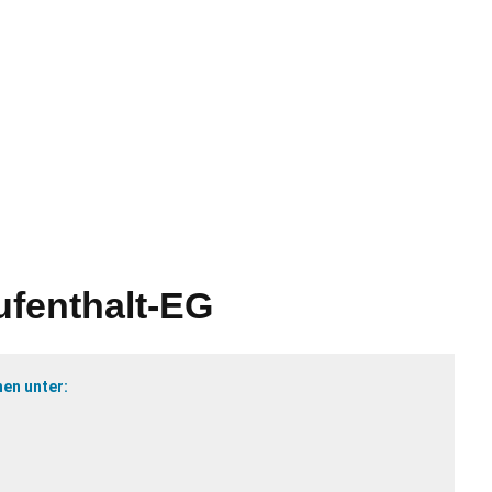
lles
Bürgerservice
Landkreis
The
ufenthalt-EG
en unter: