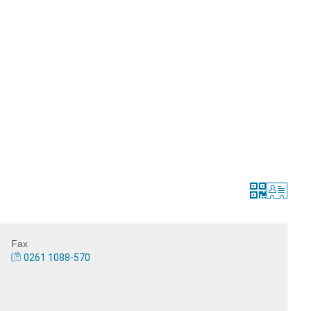
lles
Bürgerservice
Landkreis
The
Fax
0261 1088-570