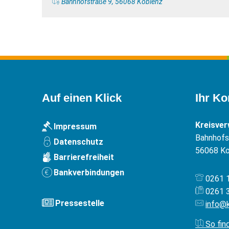
Bahnhofstraße 9, 56068 Koblenz
Auf einen Klick
Ihr Ko
Kreisve
Impressum
Bahnhofst
Datenschutz
56068
Ko
Barrierefreiheit
Bankverbindungen
0261 
0261 
Pressestelle
info@
So fin