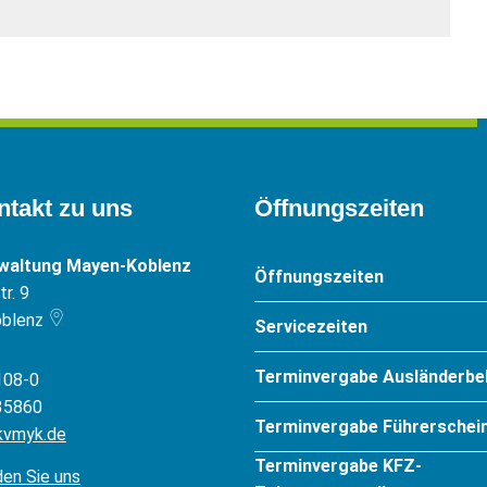
ntakt zu uns
Öffnungszeiten
rwaltung Mayen-Koblenz
Öffnungszeiten
r. 9
blenz
Servicezeiten
Terminvergabe Ausländerbe
108-0
35860
Terminvergabe Führerschein
kvmyk.de
Terminvergabe KFZ-
den Sie uns