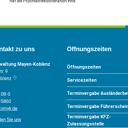
hat die Psychiatriekoordination inne.
ntakt zu uns
Öffnungszeiten
rwaltung Mayen-Koblenz
Öffnungszeiten
r. 9
blenz
Servicezeiten
Terminvergabe Ausländerbe
108-0
35860
Terminvergabe Führerschein
kvmyk.de
Terminvergabe KFZ-
den Sie uns
Zulassungsstelle