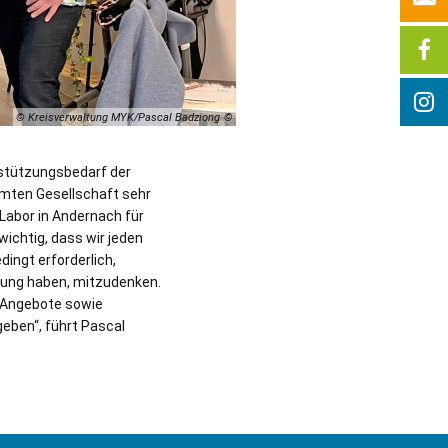
© Kreisverwaltung MYK/Pascal Badziong
rstützungsbedarf der
samten Gesellschaft sehr
 Labor in Andernach für
wichtig, dass wir jeden
ingt erforderlich,
erung haben, mitzudenken.
n Angebote sowie
geben“, führt Pascal